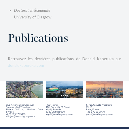
Doctorat en Économie
University of Glasgow
Publications
Retrouvez les dernières publications de Donald Kaberuka sur
donaldkaberuka.com
Blvd Arsene Usher Assouan
PCD Tower,
6, rue Auguste-Vacquerie
Carrefour Mel Theodore
11th Floor,
KN 67 Street
75116
Riviera Golf 4, Abidjan, Côte
Kigali, Rwanda
Paris, France
d’Ivoire
+250 252 555 000
+33 1 70 81 20 70
+225 27 2178 5355
kigali@southbgroup.com
paris@southbgroup.com
abidjan@southbgroup.com